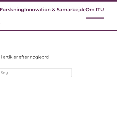
Forskning
Innovation & Samarbejde
Om ITU
r
i artikler efter nøgleord