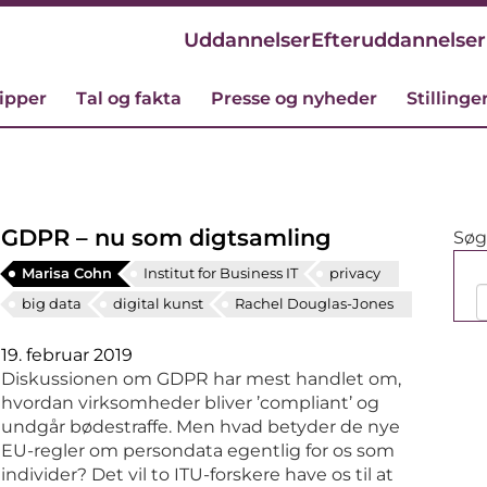
Uddannelser
Efteruddannelser
cipper
Tal og fakta
Presse og nyheder
Stillinge
GDPR – nu som digtsamling
Søg 
Marisa Cohn
Institut for Business IT
privacy
big data
digital kunst
Rachel Douglas-Jones
19. februar 2019
Diskussionen om GDPR har mest handlet om,
hvordan virksomheder bliver ’compliant’ og
undgår bødestraffe. Men hvad betyder de nye
EU-regler om persondata egentlig for os som
individer? Det vil to ITU-forskere have os til at