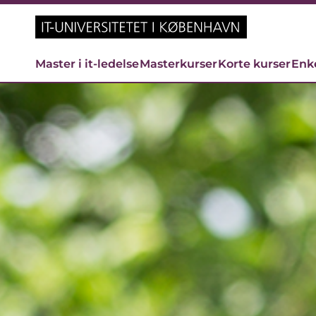
Master i it-ledelse
Masterkurser
Korte kurser
Enk