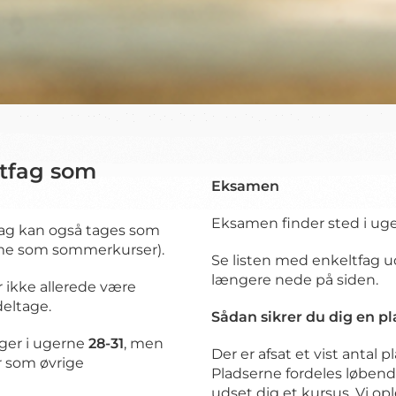
ltfag som
Eksamen
Eksamen finder sted i uge
tfag kan også tages som
me som sommerkurser).
Se listen med enkeltfag
længere nede på siden.
r ikke allerede være
deltage.
Sådan sikrer du dig en pl
ger i ugerne
28-31
, men
Der er afsat et vist antal
 som øvrige
Pladserne fordeles løbende
udset dig et kursus. Vi op