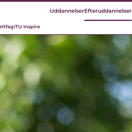
Uddannelser
Efteruddannelser
eltfag
ITU Inspire