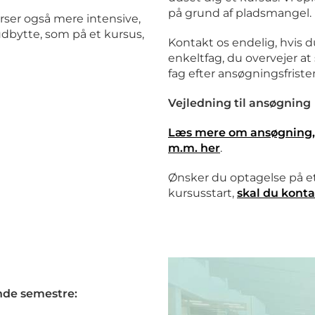
på grund af pladsmangel.
rser også mere intensive,
udbytte, som på et kursus,
Kontakt os endelig, hvis 
enkeltfag, du overvejer at 
fag efter ansøgningsfriste
Vejledning til ansøgning
Læs mere om ansøgning,
m.m. her
.
Ønsker du optagelse på et 
kursusstart,
skal du kont
de semestre: