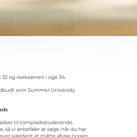
 32 og reeksamen i uge 34.
 udbudt som Summer University
ads
 pladser til tompladsstuderende.
, så vi anbefaler at søge, når du har
lever sjældent at måtte afvise nogen