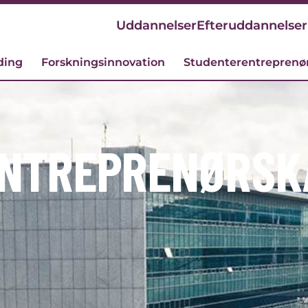
Uddannelser
Efteruddannelser
ding
Forskningsinnovation
Studenterentreprenø
ENTREPRENØRSK