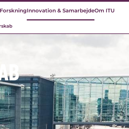
Forskning
Innovation & Samarbejde
Om ITU
rskab
AB