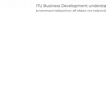
ITU Business Development understøt
kommercialisering af idéer og teknolo
Fokus er primært på forskningsbaser
outs, når projekter har nået et mod
forretningsudvikling og ekstern fora
Læs mere
itu-bd.dk
.
Kontakt:
info@itu-bd.dk
Kontakt os
IT-Universitetet i København