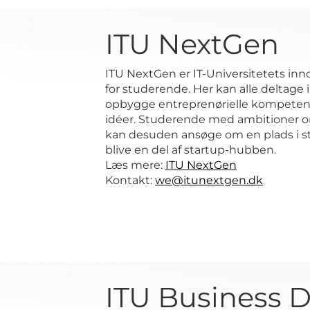
ITU NextGen
ITU NextGen er IT-Universitetets inn
for studerende. Her kan alle deltage i
opbygge entreprenørielle kompetenc
idéer. Studerende med ambitioner o
kan desuden ansøge om en plads i 
blive en del af startup-hubben.
Læs mere:
ITU NextGen
Kontakt:
we@itunextgen.dk
ITU Business 