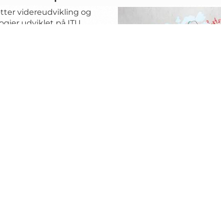
ter videreudvikling og
gier udviklet på ITU.
ede startups og spin-
enhedsniveau, hvor
nkring er afgørende.
Aktuelt
Genveje
Nyheder
IT-biblioteket