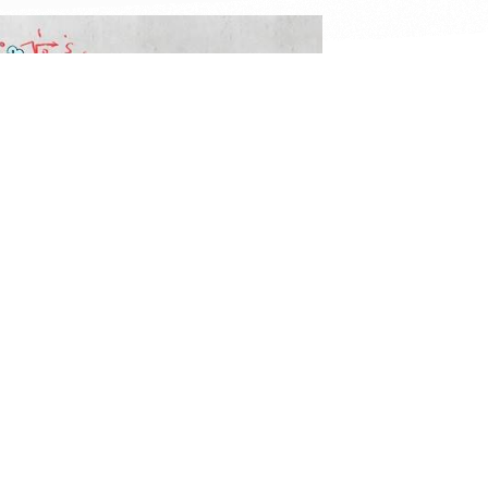
Fakturering
CVR-nr. 29 05 77 53