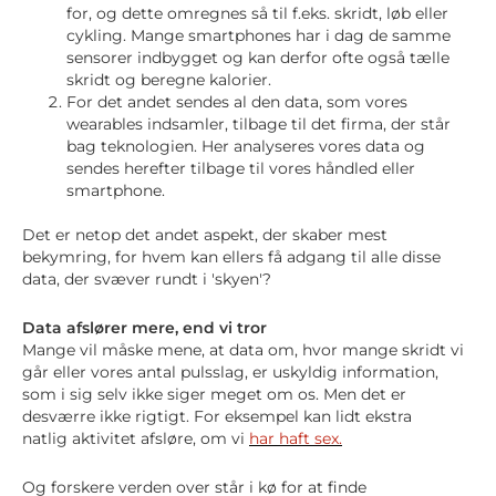
for, og dette omregnes så til f.eks. skridt, løb eller
cykling. Mange smartphones har i dag de samme
sensorer indbygget og kan derfor ofte også tælle
skridt og beregne kalorier.
For det andet sendes al den data, som vores
wearables indsamler, tilbage til det firma, der står
bag teknologien. Her analyseres vores data og
sendes herefter tilbage til vores håndled eller
smartphone.
Det er netop det andet aspekt, der skaber mest
bekymring, for hvem kan ellers få adgang til alle disse
data, der svæver rundt i 'skyen'?
Data afslører mere, end vi tror
Mange vil måske mene, at data om, hvor mange skridt vi
går eller vores antal pulsslag, er uskyldig information,
som i sig selv ikke siger meget om os. Men det er
desværre ikke rigtigt. For eksempel kan lidt ekstra
natlig aktivitet afsløre, om vi
har haft sex.
Og forskere verden over står i kø for at finde