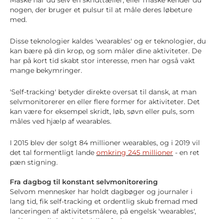
Måske har du selv en skridttæller, eller måske kender du
nogen, der bruger et pulsur til at måle deres løbeture
med.
Disse teknologier kaldes 'wearables' og er teknologier, du
kan bære på din krop, og som måler dine aktiviteter. De
har på kort tid skabt stor interesse, men har også vakt
mange bekymringer.
'Self-tracking' betyder direkte oversat til dansk, at man
selvmonitorerer en eller flere former for aktiviteter. Det
kan være for eksempel skridt, løb, søvn eller puls, som
måles ved hjælp af wearables.
I 2015 blev der solgt 84 millioner wearables, og i 2019 vil
det tal formentligt lande
omkring 245 millioner
­- en ret
pæn stigning.
Fra dagbog til konstant selvmonitorering
Selvom mennesker har holdt dagbøger og journaler i
lang tid, fik self-tracking et ordentlig skub fremad med
lanceringen af aktivitetsmålere, på engelsk 'wearables',