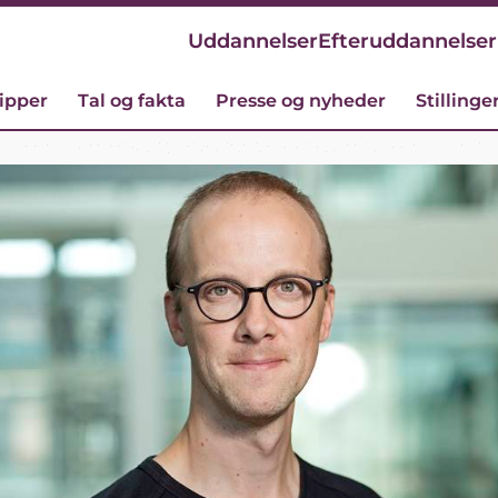
Uddannelser
Efteruddannelser
cipper
Tal og fakta
Presse og nyheder
Stillinge