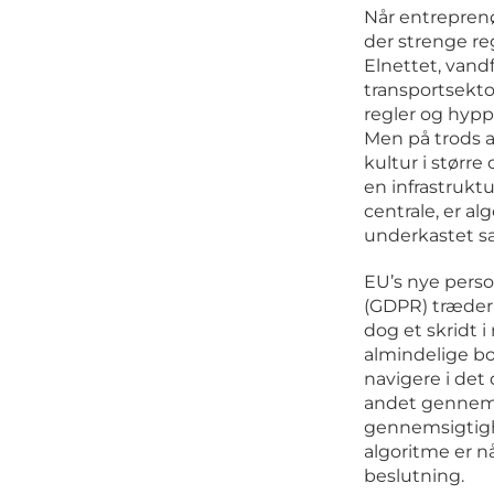
Når entreprenø
der strenge re
Elnettet, vand
transportsekto
regler og hyp
Men på trods a
kultur i større
en infrastruktu
centrale, er al
underkastet s
EU’s nye pers
(GDPR) træder i
dog et skridt i
almindelige b
navigere i det 
andet gennem
gennemsigtig
algoritme er n
beslutning.