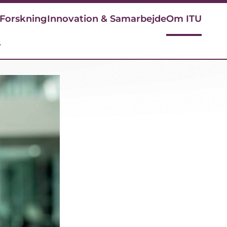
Forskning
Innovation & Samarbejde
Om ITU
r