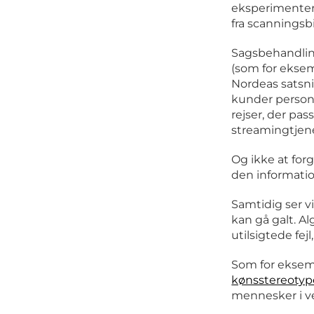
eksperimentere
fra scanningsbi
Sagsbehandlin
(som for eksem
Nordeas satsni
kunder personl
rejser, der pas
streamingtjen
Og ikke at for
den information
Samtidig ser v
kan gå galt. 
utilsigtede fe
Som for ekse
kønsstereotyp
mennesker i v