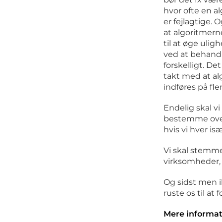
hvor ofte en a
er fejlagtige. 
at algoritmerne
til at øge ulig
ved at behand
forskelligt. Det
takt med at al
indføres på fle
Endelig skal vi
bestemme over,
hvis vi hver i
Vi skal stemme 
virksomheder, 
Og sidst men i
ruste os til at
Mere informa