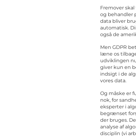
Fremover skal 
og behandler p
data bliver bru
automatisk. Dir
også de ameri
Men GDPR betyd
læne os tilbag
udviklingen nu
giver kun en 
indsigt i de al
vores data.
Og måske er fu
nok, for sandhe
eksperter i al
begrænset fors
der bruges. Det
analyse af alg
disciplin (vi a