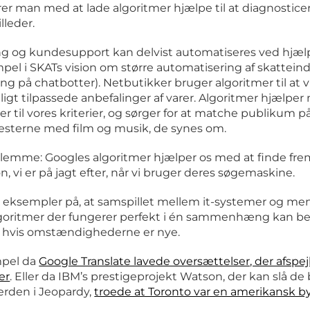
r man med at lade algoritmer hjælpe til at diagnostice
lleder.
g og kundesupport kan delvist automatiseres ved hjælp
pel i SKATs vision om større automatisering af skatteind
ng på chatbotter).
Netbutikker bruger algoritmer til at v
igt tilpassede anbefalinger af varer. Algoritmer hjælper
ser til vores kriterier, og sørger for at matche publikum p
esterne med film og musik, de synes om.
glemme: Googles algoritmer hjælper os med at finde frem
, vi er på jagt efter, når vi bruger deres søgemaskine.
i eksempler på, at samspillet mellem it-systemer og me
Algoritmer der fungerer perfekt i én sammenhæng kan be
jl, hvis omstændighederne er nye.
mpel da
Google Translate lavede oversættelser, der afspe
er
. Eller da IBM’s prestigeprojekt Watson, der kan slå de
erden i Jeopardy,
troede at Toronto var en amerikansk b