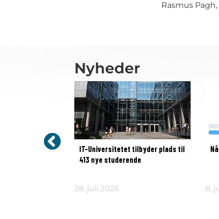
Rasmus Pagh, p
Nyheder
iversitetet viser
IT-Universitetet tilbyder plads til
Nå
 mellem
413 nye studerende
erdagskost
28. juli 2026
8. j