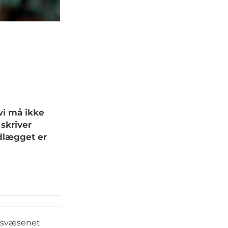
vi må ikke
 skriver
ndlægget er
edsvæsenet