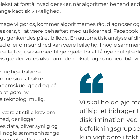
ekst at forstå, hvad der sker, når algoritmer behandler d
ange kaotisk virkelighed.
age vi gør os, kommer algoritmernes råd, diagnoser og 
kers, til at være behæftet med usikkerhed. Facebook h
sigt genkendes på et billede. En automatisk analyse af di
ed eller din sundhed kan være fejlagtig. I nogle samm
e fejl og usikkerhed til gengæld for at få nye mulighed
s gælder vores økonomi, demokrati og sundhed, bør vi st
n rigtige balance
ene side at sikre
ennemskuelighed og på
 at gøre ny,
 teknologi mulig.
Vi skal holde øje m
utilsigtet bidrager 
 være at stille krav om
diskrimination ved
ed, der ligger i
es data, bliver synlig og
befolkningsgrupper 
r. I nogle sammenhænge
kun vigtigere i tak
 muligt at få at vide,