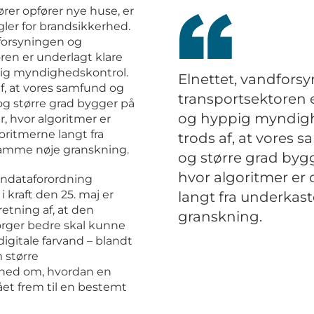
rer opfører nye huse, er
gler for brandsikkerhed.
forsyningen og
ren er underlagt klare
pig myndighedskontrol.
Elnettet, vandfors
f, at vores samfund og
transportsektoren e
 og større grad bygger på
og hyppig myndigh
r, hvor algoritmer er
goritmerne langt fra
trods af, at vores s
amme nøje granskning.
og større grad bygg
hvor algoritmer er 
ondataforordning
 kraft den 25. maj er
langt fra underkas
 retning af, at den
granskning.
orger bedre skal kunne
digitale farvand – blandt
 større
hed om, hvordan en
ået frem til en bestemt