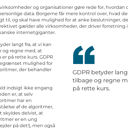
virksomheder og organisationer gøre rede for, hvordan
ersonlige data. Borgerne får mere kontrol over, hvad de
gt til, og skal have mulighed for at anke beslutninger, der
ektivet gælder alle virksomheder, der driver forretning i
kanske internetgiganter.
er langt fra, at vi kan
e og regne med, at
 er på rette kurs. GDPR
begrænset mulighed for
goritmer, der behandler
GDPR betyder langt 
tilbage og regne m
på rette kurs.
ld indsigt ikke engang
den er, at selv
goritmer har en
tåelse af de algoritmer,
 skyldes delvist, at
oritmer er en ung
rbejder på det!), men også