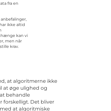
ata fra en
anbefalinger,
ar ikke altid
n
enhænge kan vi
er, men når
ille krav.
ed, at algoritmerne ikke
til at øge ulighed og
 at behandle
forskelligt. Det bliver
t med at algoritmiske