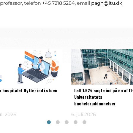
rofessor, telefon +45 7218 5284, email
pagh@itu.dk
r hospitalet flytter ind i stuen
I alt 1.624 søgte ind på en af IT
Universitetets
bacheloruddannelser
uli 2026
6. juli 2026