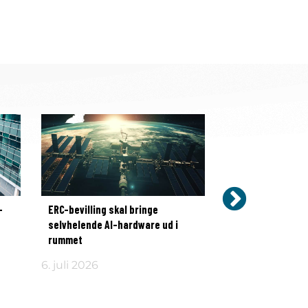
-
ERC-bevilling skal bringe
ITU sikrer prest
selvhelende AI-hardware ud i
fellowship til gr
rummet
tidsdata
6. juli 2026
30. juni 2026