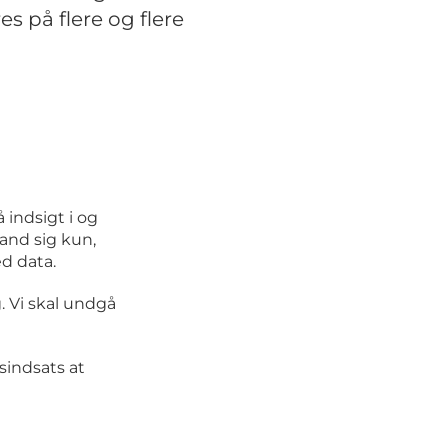
s på flere og flere
 indsigt i og
and sig kun,
ed data.
g. Vi skal undgå
sindsats at