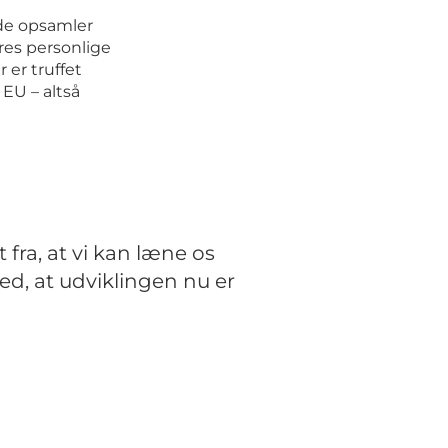
 de opsamler
res personlige
 er truffet
 EU – altså
fra, at vi kan læne os
ed, at udviklingen nu er