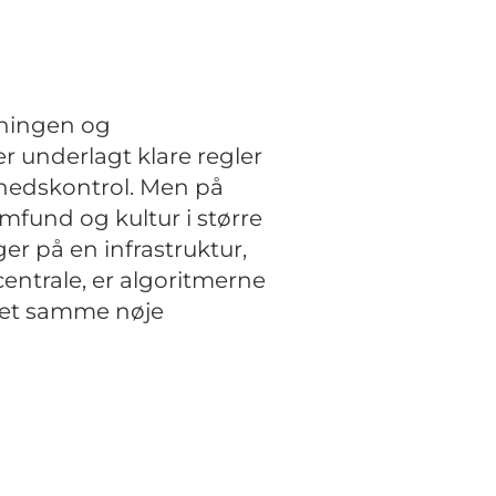
yningen og
r underlagt klare regler
edskontrol. Men på
amfund og kultur i større
er på en infrastruktur,
centrale, er algoritmerne
tet samme nøje