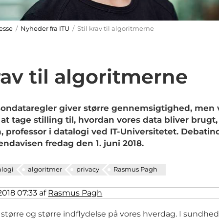
esse
/
Nyheder fra ITU
/ Stil krav til algoritmerne
rav til algoritmerne
sondataregler giver større gennemsigtighed, men 
t tage stilling til, hvordan vores data bliver brugt,
professor i datalogi ved IT-Universitetet. Debati
ndavisen fredag den 1. juni 2018.
alogi
algoritmer
privacy
Rasmus Pagh
 2018 07:33 af
Rasmus Pagh
 større og større indflydelse på vores hverdag. I sundh