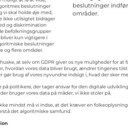
beslutninger indføre
lgoritmes beslutninger
Og vi skal holde øje med,
områder.
 ikke utilsigtet bidrager
hed og diskrimination
le befolkningsgrupper
 bliver kun vigtigere i
goritmiske beslutninger
re og flere områder.
 huske, at selv om GDPR giver os nye muligheder for at få
 hvordan vores data bliver brugt, ændrer tingenes tilst
sær gør brug af vores nyvundne indsigt i, hvad der sker m
på politikere, der tager ansvar for den digitale udviklin
der bruger vores data på måder, vi ikke stoler på.
kke mindst må vi indse, at det kræver en folkeoplysning
 forstå det algoritmiske samfund.
tion