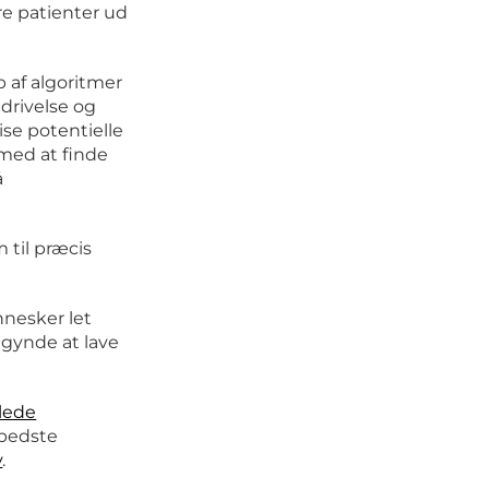
re patienter ud
 af algoritmer
drivelse og
ise potentielle
 med at finde
å
 til præcis
nnesker let
gynde at lave
jlede
 bedste
y
.