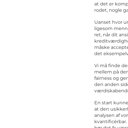
at det er kompl
rodet, nogle g
Uanset hvor um
ligesom mennes
ret, når dit an
kreditværdigh
måske accepter
det eksempelvi
Vi må finde de
mellem på den 
fairness og g
den anden side
værdiskabende
En start kunne
at den usikkerh
analysen af vor
kvantificérba
bør det fx være