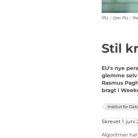
ITU
/
Om ITU
/
Pr
Stil k
EU's nye per
glemme selv a
Rasmus Pagh, 
bragt i Weeke
Institut for Dat
Skrevet 1. juni
Algoritmer har