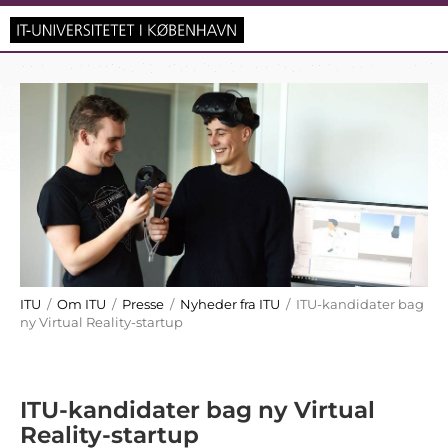
ITU
/
Om ITU
/
Presse
/
Nyheder fra ITU
/ ITU-kandidater bag
ny Virtual Reality-startup
ITU-kandidater bag ny Virtual
Reality-startup