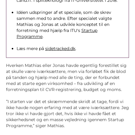
cand.IT. i spilteknologi fra IT-Universitetet i 2018.
Idéen udspringer af et speciale, som de skrev
sammen med to andre. Efter specialet valgte
Mathias og Jonas at udvikle konceptet til en
forretning med hjælp fra ITU's
Startup
Programme
.
Læs mere på
sidetracked.dk
.
Hverken Mathias eller Jonas havde egentlig forestillet sig
at skulle være iværksættere, men via forløbet fik de blod
på tanden og hjælp med alle de ting, der er forbundet
med at starte egen virksomhed – fra udvikling af en
forretningsplan til CVR-registrering, budget og moms.
”I starten var det et skræmmende skridt at tage, fordi vi
ikke havde nogen erfaring med at være iværksættere. Jeg
tror ikke vi havde gjort det, hvis ikke vi havde fået et
sikkerhedsnet og en masse vejledning igennem Startup
Programme,” siger Mathias.