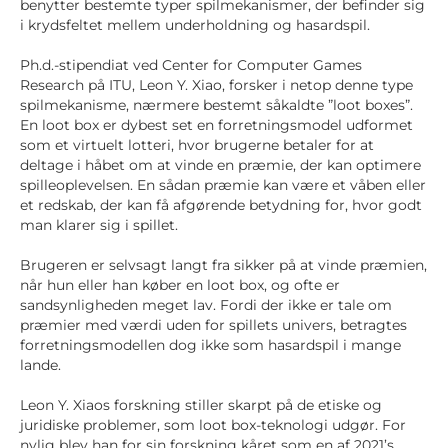
benytter bestemte typer spilmekanismer, der befinder sig
i krydsfeltet mellem underholdning og hasardspil.
Ph.d.-stipendiat ved Center for Computer Games
Research på ITU, Leon Y. Xiao, forsker i netop denne type
spilmekanisme, nærmere bestemt såkaldte ”loot boxes”.
En loot box er dybest set en forretningsmodel udformet
som et virtuelt lotteri, hvor brugerne betaler for at
deltage i håbet om at vinde en præmie, der kan optimere
spilleoplevelsen. En sådan præmie kan være et våben eller
et redskab, der kan få afgørende betydning for, hvor godt
man klarer sig i spillet.
Brugeren er selvsagt langt fra sikker på at vinde præmien,
når hun eller han køber en loot box, og ofte er
sandsynligheden meget lav. Fordi der ikke er tale om
præmier med værdi uden for spillets univers, betragtes
forretningsmodellen dog ikke som hasardspil i mange
lande.
Leon Y. Xiaos forskning stiller skarpt på de etiske og
juridiske problemer, som loot box-teknologi udgør. For
nylig blev han for sin forskning kåret som en af 2021’s