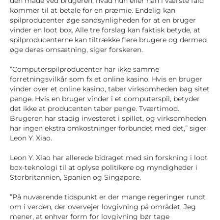
den måde ved brugeren, hvad hun eller han i værste fald
kommer til at betale for en præmie. Endelig kan
spilproducenter øge sandsynligheden for at en bruger
vinder en loot box. Alle tre forslag kan faktisk betyde, at
spilproducenterne kan tiltrække flere brugere og dermed
øge deres omsætning, siger forskeren.
”Computerspilproducenter har ikke samme
forretningsvilkår som fx et online kasino. Hvis en bruger
vinder over et online kasino, taber virksomheden bag sitet
penge. Hvis en bruger vinder i et computerspil, betyder
det ikke at producenten taber penge. Tværtimod.
Brugeren har stadig investeret i spillet, og virksomheden
har ingen ekstra omkostninger forbundet med det,” siger
Leon Y. Xiao.
Leon Y. Xiao har allerede bidraget med sin forskning i loot
box-teknologi til at oplyse politikere og myndigheder i
Storbritannien, Spanien og Singapore.
”På nuværende tidspunkt er der mange regeringer rundt
om i verden, der overvejer lovgivning på området. Jeg
mener, at enhver form for lovgivning bør tage