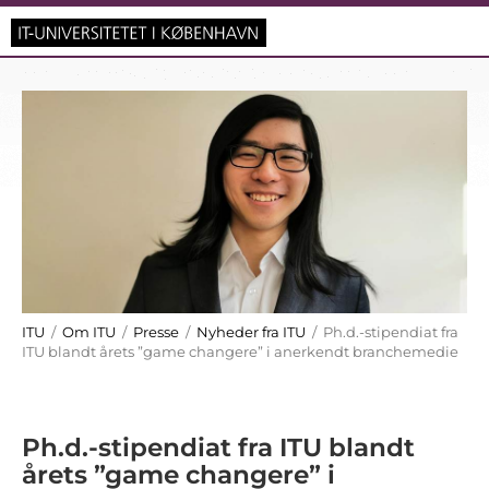
ITU
/
Om ITU
/
Presse
/
Nyheder fra ITU
/ Ph.d.-stipendiat fra
ITU blandt årets ”game changere” i anerkendt branchemedie
Ph.d.-stipendiat fra ITU blandt
årets ”game changere” i