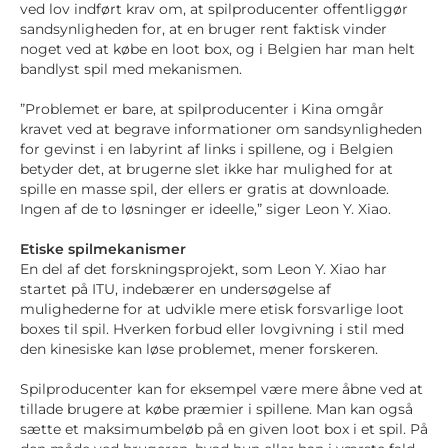
ved lov indført krav om, at spilproducenter offentliggør
sandsynligheden for, at en bruger rent faktisk vinder
noget ved at købe en loot box, og i Belgien har man helt
bandlyst spil med mekanismen.
”Problemet er bare, at spilproducenter i Kina omgår
kravet ved at begrave informationer om sandsynligheden
for gevinst i en labyrint af links i spillene, og i Belgien
betyder det, at brugerne slet ikke har mulighed for at
spille en masse spil, der ellers er gratis at downloade.
Ingen af de to løsninger er ideelle,” siger Leon Y. Xiao.
Etiske spilmekanismer
En del af det forskningsprojekt, som Leon Y. Xiao har
startet på ITU, indebærer en undersøgelse af
mulighederne for at udvikle mere etisk forsvarlige loot
boxes til spil. Hverken forbud eller lovgivning i stil med
den kinesiske kan løse problemet, mener forskeren.
Spilproducenter kan for eksempel være mere åbne ved at
tillade brugere at købe præmier i spillene. Man kan også
sætte et maksimumbeløb på en given loot box i et spil. På