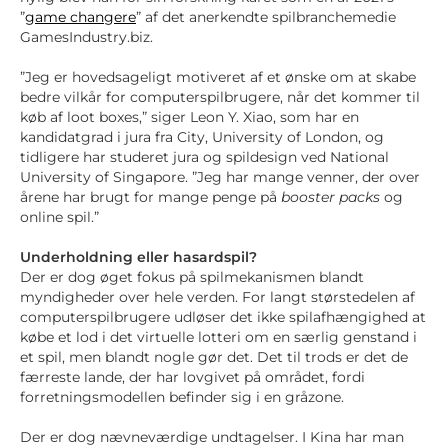
”
game changere
” af det anerkendte spilbranchemedie
GamesIndustry.biz.
”Jeg er hovedsageligt motiveret af et ønske om at skabe
bedre vilkår for computerspilbrugere, når det kommer til
køb af loot boxes,” siger Leon Y. Xiao, som har en
kandidatgrad i jura fra City, University of London, og
tidligere har studeret jura og spildesign ved National
University of Singapore. ”Jeg har mange venner, der over
årene har brugt for mange penge på
booster packs
og
online spil.”
Underholdning eller hasardspil?
Der er dog øget fokus på spilmekanismen blandt
myndigheder over hele verden. For langt størstedelen af
computerspilbrugere udløser det ikke spilafhængighed at
købe et lod i det virtuelle lotteri om en særlig genstand i
et spil, men blandt nogle gør det. Det til trods er det de
færreste lande, der har lovgivet på området, fordi
forretningsmodellen befinder sig i en gråzone.
Der er dog nævneværdige undtagelser. I Kina har man