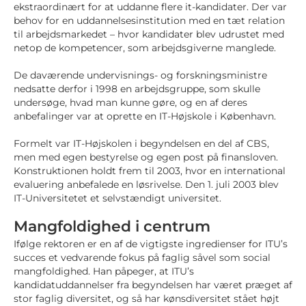
ekstraordinært for at uddanne flere it-kandidater. Der var
behov for en uddannelsesinstitution med en tæt relation
til arbejdsmarkedet – hvor kandidater blev udrustet med
netop de kompetencer, som arbejdsgiverne manglede.
De daværende undervisnings- og forskningsministre
nedsatte derfor i 1998 en arbejdsgruppe, som skulle
undersøge, hvad man kunne gøre, og en af deres
anbefalinger var at oprette en IT-Højskole i København.
Formelt var IT-Højskolen i begyndelsen en del af CBS,
men med egen bestyrelse og egen post på finansloven.
Konstruktionen holdt frem til 2003, hvor en international
evaluering anbefalede en løsrivelse. Den 1. juli 2003 blev
IT-Universitetet et selvstændigt universitet.
Mangfoldighed i centrum
Ifølge rektoren er en af de vigtigste ingredienser for ITU’s
succes et vedvarende fokus på faglig såvel som social
mangfoldighed. Han påpeger, at ITU’s
kandidatuddannelser fra begyndelsen har været præget af
stor faglig diversitet, og så har kønsdiversitet stået højt