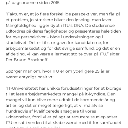
på dagsordenen siden 2015.
”Faktum er, at jo flere forskellige perspektiver, man får på
et problem, jo stærkere bliver den løsning, man laver.
Mangfoldighed ligger dybt i ITU’s DNA. De studerende
udfordres på deres fagligheder og præsenteres hele tiden
for nye perspektiver – både i undervisningen og i
studielivet. Det er til stor gavn for kandidaterne, for
arbejdsmarkedet og for det øvrige samfund, og det er en
af de ting, vi kan være allermest stolte over på ITU,” siger
Per Bruun Brockhoff.
Spørger man om, hvor ITU er om yderligere 25 år er
svaret entydigt positivt:
”IT-Universitetet har unikke forudsætninger for at bidrage
til at løse arbejdsmarkedets mangel på it-kyndige. Den
mangel vil kun blive mere udtalt i de kommende år og
årtier, og det er meget ærgerligt, at vi må afvise
hundredvis af kvalificerede ansøgere til vores
uddannelser, fordi vi er pålagt at reducere studiepladser.
ITU er sat i verden til at skabe værdi med it for samfundet