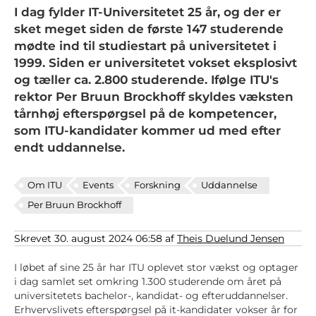
I dag fylder IT-Universitetet 25 år, og der er
sket meget siden de første 147 studerende
mødte ind til studiestart på universitetet i
1999. Siden er universitetet vokset eksplosivt
og tæller ca. 2.800 studerende. Ifølge ITU's
rektor Per Bruun Brockhoff skyldes væksten
tårnhøj efterspørgsel på de kompetencer,
som ITU-kandidater kommer ud med efter
endt uddannelse.
Om ITU
Events
Forskning
Uddannelse
Per Bruun Brockhoff
Skrevet 30. august 2024 06:58 af
Theis Duelund Jensen
I løbet af sine 25 år har ITU oplevet stor vækst og optager
i dag samlet set omkring 1.300 studerende om året på
universitetets bachelor-, kandidat- og efteruddannelser.
Erhvervslivets efterspørgsel på it-kandidater vokser år for