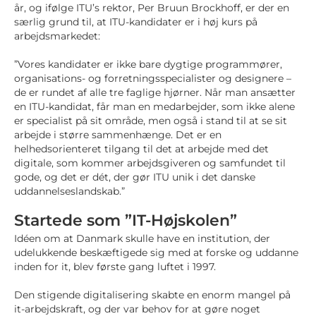
år, og ifølge ITU’s rektor, Per Bruun Brockhoff, er der en
særlig grund til, at ITU-kandidater er i høj kurs på
arbejdsmarkedet:
”Vores kandidater er ikke bare dygtige programmører,
organisations- og forretningsspecialister og designere –
de er rundet af alle tre faglige hjørner. Når man ansætter
en ITU-kandidat, får man en medarbejder, som ikke alene
er specialist på sit område, men også i stand til at se sit
arbejde i større sammenhænge. Det er en
helhedsorienteret tilgang til det at arbejde med det
digitale, som kommer arbejdsgiveren og samfundet til
gode, og det er dét, der gør ITU unik i det danske
uddannelseslandskab.”
Startede som ”IT-Højskolen”
Idéen om at Danmark skulle have en institution, der
udelukkende beskæftigede sig med at forske og uddanne
inden for it, blev første gang luftet i 1997.
Den stigende digitalisering skabte en enorm mangel på
it-arbejdskraft, og der var behov for at gøre noget