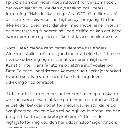
I praksis kan den viden være relevant for virksomheder,
der overvejer at bruge den dyre teknologi i deres
forretning: ”Hvis du skal bruge ChatGPT på millionvis af
datapunkter, bliver det hurtigt en dyr omgang. Du har
ikke kontrol over, hvad der sker med modellerne, hvordan
de opdateres og fungerer, så i nogle tilfælde kan det både
være nemmere og mere sikkert at lave modellerne selv.”
Som Data Science kandidatstuderende har Anders
Giovanni Møller haft mulighed for at arbejde i et felt med
rivende udvikling og masser af karrieremuligheder.
Kunstig intelligens får større og større indflydelse, og
Data Science-kandidaterne kommer ud til arbejdsmarked,
hvor de selv kan være med til at skabe og drive
udviklingen på området.
”Uddannelsen handler om at lære metoder og redskaber,
der kan være med til at løse problemer i samfundet. Det
er dét, der betyder noget for mig. Hvad er styrkerne og
svaghederne ved en given teknologi, og hvordan kan den
bruges til at løse konkrete problemer? Det er det
vigtigste for mig ved den her uddannelse,” siger Anders