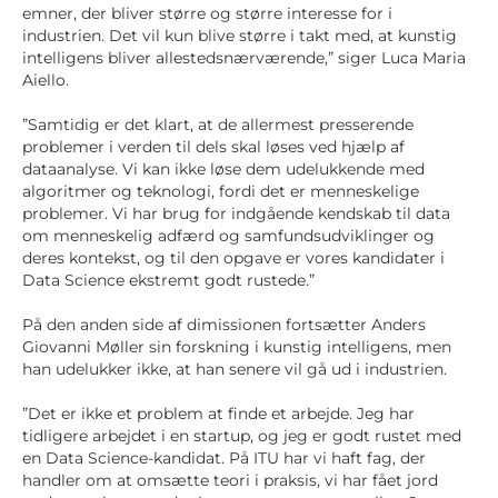
emner, der bliver større og større interesse for i
industrien. Det vil kun blive større i takt med, at kunstig
intelligens bliver allestedsnærværende,” siger Luca Maria
Aiello.
”Samtidig er det klart, at de allermest presserende
problemer i verden til dels skal løses ved hjælp af
dataanalyse. Vi kan ikke løse dem udelukkende med
algoritmer og teknologi, fordi det er menneskelige
problemer. Vi har brug for indgående kendskab til data
om menneskelig adfærd og samfundsudviklinger og
deres kontekst, og til den opgave er vores kandidater i
Data Science ekstremt godt rustede.”
På den anden side af dimissionen fortsætter Anders
Giovanni Møller sin forskning i kunstig intelligens, men
han udelukker ikke, at han senere vil gå ud i industrien.
”Det er ikke et problem at finde et arbejde. Jeg har
tidligere arbejdet i en startup, og jeg er godt rustet med
en Data Science-kandidat. På ITU har vi haft fag, der
handler om at omsætte teori i praksis, vi har fået jord