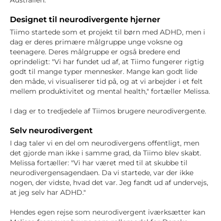
Australien.
Designet til neurodivergente hjerner
Tiimo startede som et projekt til børn med ADHD, men i
dag er deres primære målgruppe unge voksne og
teenagere. Deres målgruppe er også bredere end
oprindeligt: "Vi har fundet ud af, at Tiimo fungerer rigtig
godt til mange typer mennesker. Mange kan godt lide
den måde, vi visualiserer tid på, og at vi arbejder i et felt
mellem produktivitet og mental health," fortæller Melissa.
I dag er to tredjedele af Tiimos brugere neurodivergente.
Selv neurodivergent
I dag taler vi en del om neurodivergens offentligt, men
det gjorde man ikke i samme grad, da Tiimo blev skabt.
Melissa fortæller: "Vi har været med til at skubbe til
neurodivergensagendaen. Da vi startede, var der ikke
nogen, der vidste, hvad det var. Jeg fandt ud af undervejs,
at jeg selv har ADHD."
Hendes egen rejse som neurodivergent iværksætter kan