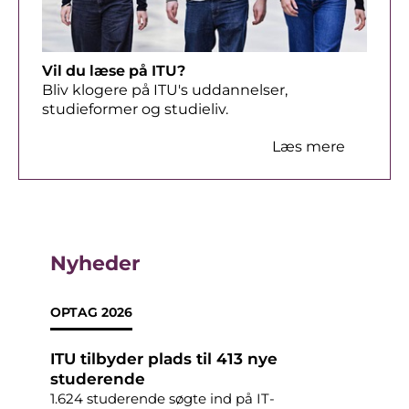
Vil du læse på ITU?
Bliv klogere på ITU's uddannelser,
studieformer og studieliv.
Læs mere
Nyheder
OPTAG 2026
DI
ITU tilbyder plads til 413 nye
Når
nt
studerende
Hvo
mel
1.624 studerende søgte ind på IT-