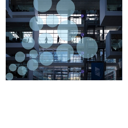
FLAGSHIP
Sikkerhed, Suverænitet og Resiliens
Med fokus på sikkerhed, suverænitet og resiliens stiller
IT-Universitetet skarpt på den digitale verdens
sikkerhedsmæssige dilemmaer. Hvordan sikrer vi
organisationer mod hackerangreb? Hvordan skaber vi
grobund for at udbygge landets digitale suverænitet