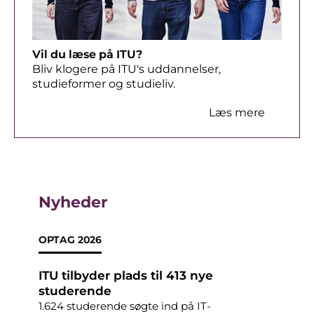
Vil du læse på ITU?
Bliv klogere på ITU's uddannelser,
studieformer og studieliv.
Læs mere
Nyheder
OPTAG 2026
DI
ITU tilbyder plads til 413 nye
Når
nt
studerende
Hvo
mel
1.624 studerende søgte ind på IT-