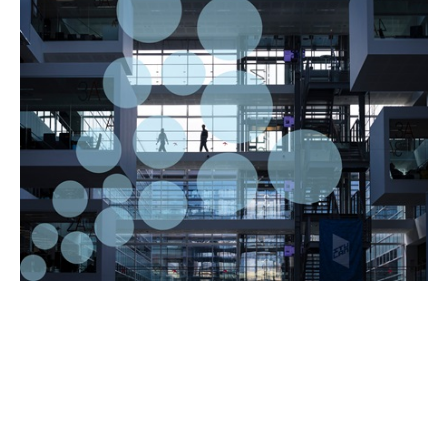
FLAGSHIP
Sikkerhed, Suverænitet og Resiliens
Med fokus på sikkerhed, suverænitet og resiliens stiller
IT-Universitetet skarpt på den digitale verdens
sikkerhedsmæssige dilemmaer. Hvordan sikrer vi
organisationer mod hackerangreb? Hvordan skaber vi
grobund for at udbygge landets digitale suverænitet